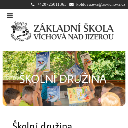
+420725011363
koldova.eva@zsvichova.cz
ŠKOLNÍ DRUŽINA
Školní družina