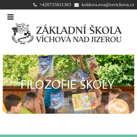
+420725011363
koldova.eva@zsvichova.cz
FILOZOFIE ŠKOLY