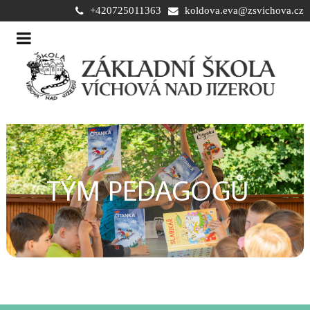
+420725011363
koldova.eva@zsvichova.cz
TÝM PEDAGOGŮ