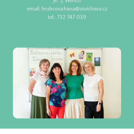
email: hrubcova.hana@zsvichova.cz
tel.: 732 747 039